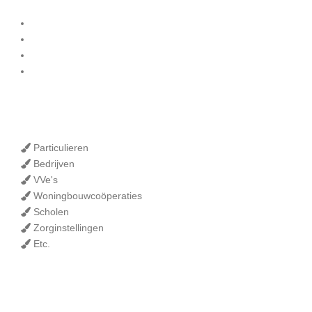
Binnenschilderwerk
Buitenschilderwerk
Onderhoud
Winterschilder
Onze klanten
Particulieren
Bedrijven
VVe's
Woningbouwcoöperaties
Scholen
Zorginstellingen
Etc.
Contact