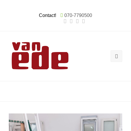
Contact!
070-7790500
shutterstock_267866117