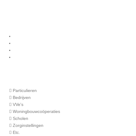
Diensten
Binnenschilderwerk
Buitenschilderwerk
Onderhoud
Winterschilder
Onze klanten
Particulieren
Bedrijven
VVe's
Woningbouwcoöperaties
Scholen
Zorginstellingen
Etc.