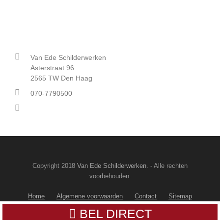
Contact
Van Ede Schilderwerken
Asterstraat 96
2565 TW Den Haag
070-7790500
info@vanedeschilderwerken.nl
Copyright 2018
Van Ede Schilderwerken.
- Alle rechten
voorbehouden.
Home
Algemene voorwaarden
Contact
Sitemap
BEL DIRECT