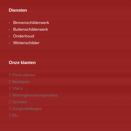
Diensten
Binnenschilderwerk
Buitenschilderwerk
Onderhoud
Winterschilder
Onze klanten
Particulieren
Bedrijven
VVe's
Woningbouwcoöperaties
Scholen
Zorginstellingen
Etc.