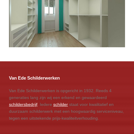
Van Ede Schilderwerken
Van Ede Schilderwerken is opgericht in 1932. Reeds 4
generaties lang zijn wij een erkend en gewaardeerd
schildersbedrijf
. Iedere
schilder
staat voor kwalitatief en
duurzaam schilderwerk met een hoogwaardig serviceniveau,
tegen een uitstekende prijs-kwaliteitverhouding.