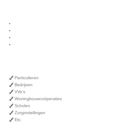
Diensten
Binnenschilderwerk
Buitenschilderwerk
Onderhoud
Winterschilder
Onze klanten
Particulieren
Bedrijven
VVe's
Woningbouwcoöperaties
Scholen
Zorginstellingen
Etc.