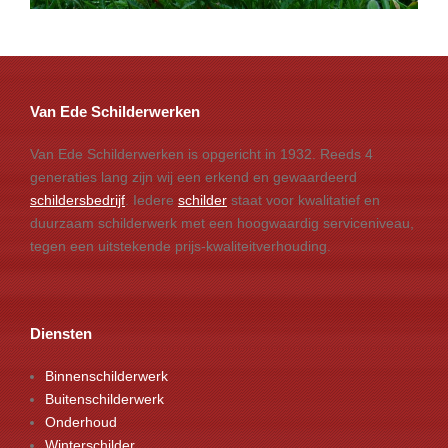
Van Ede Schilderwerken
Van Ede Schilderwerken is opgericht in 1932. Reeds 4
generaties lang zijn wij een erkend en gewaardeerd
schildersbedrijf
. Iedere
schilder
staat voor kwalitatief en
duurzaam schilderwerk met een hoogwaardig serviceniveau,
tegen een uitstekende prijs-kwaliteitverhouding.
Diensten
Binnenschilderwerk
Buitenschilderwerk
Onderhoud
Winterschilder