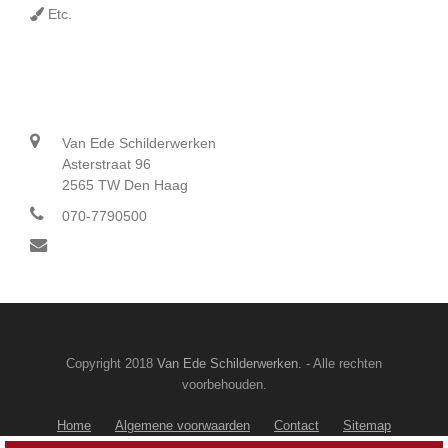
Etc.
Contact
Van Ede Schilderwerken
Asterstraat 96
2565 TW Den Haag
070-7790500
info@vanedeschilderwerken.nl
Copyright 2018
Van Ede Schilderwerken.
- Alle rechten
voorbehouden.
Home
Algemene voorwaarden
Contact
Sitemap