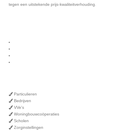
tegen een uitstekende prijs-kwaliteitverhouding.
Diensten
Binnenschilderwerk
Buitenschilderwerk
Onderhoud
Winterschilder
Onze klanten
Particulieren
Bedrijven
VVe's
Woningbouwcoöperaties
Scholen
Zorginstellingen